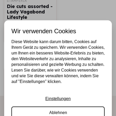
STAMPERIA
Die cuts assorted -
Lady Vagabond
Lifestyle
€4,25
Auf Lager
Wir verwenden Cookies
Schnell
hinzufügen
Diese Website kann darum bitten, Cookies auf
Ihrem Gerät zu speichern. Wir verwenden Cookies,
um Ihnen ein besseres Website-Erlebnis zu bieten,
den Websiteverkehr zu analysieren, Inhalte zu
personalisieren und gezielte Werbung zu schalten.
Lesen Sie darüber, wie wir Cookies verwenden
Melden Sie sich für den Newsletter an
und wie Sie diese verwalten können, indem Sie
auf "Einstellungen" klicken.
Erhalten Sie als Erster unsere Aktionen und neuen
Produkte direkt in Ihrem Posteingang!
Einstellungen
Ablehnen
Abonnieren