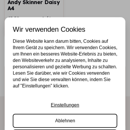
Andy Skinner Daisy
A4
€3,50
Auf Lager
Wir verwenden Cookies
Schnell
hinzufügen
Diese Website kann darum bitten, Cookies auf
Ihrem Gerät zu speichern. Wir verwenden Cookies,
um Ihnen ein besseres Website-Erlebnis zu bieten,
den Websiteverkehr zu analysieren, Inhalte zu
personalisieren und gezielte Werbung zu schalten.
Melden Sie sich für den Newsletter an
Lesen Sie darüber, wie wir Cookies verwenden
und wie Sie diese verwalten können, indem Sie
Erhalten Sie als Erster unsere Aktionen und neuen
auf "Einstellungen" klicken.
Produkte direkt in Ihrem Posteingang!
Einstellungen
Abonnieren
Ablehnen