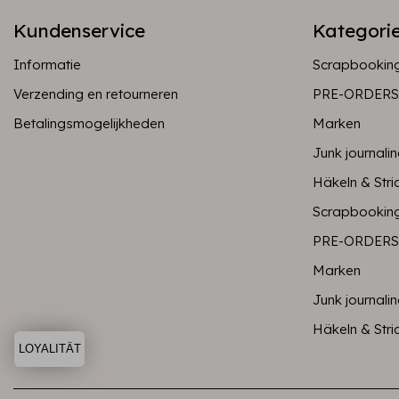
Kundenservice
Kategori
Informatie
Scrapbookin
Verzending en retourneren
PRE-ORDERS
Betalingsmogelijkheden
Marken
Junk journali
Häkeln & Stri
Scrapbookin
PRE-ORDERS
Marken
Junk journali
Häkeln & Stri
LOYALITÄT