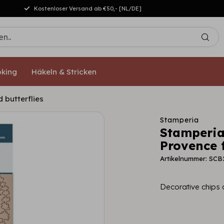
Kostenloser Versand ab €50,- [NL/DE]
king
Häkeln & Stricken
 butterflies
Stamperia
Stamperia
Provence f
Artikelnummer: SCB
Decorative chips 