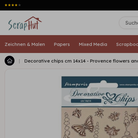
Zeichnen & Malen
Papers
Mixed Media
Scrapboo
|
Decorative chips cm 14x14 - Provence flowers and