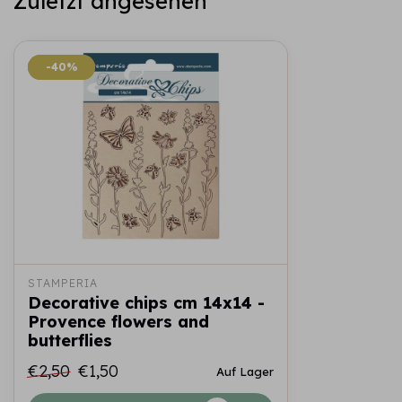
Zuletzt angesehen
-40%
-40%
STAMPERIA
Decorative chips cm 14x14 -
Provence flowers and
butterflies
€2,50
€1,50
Auf Lager