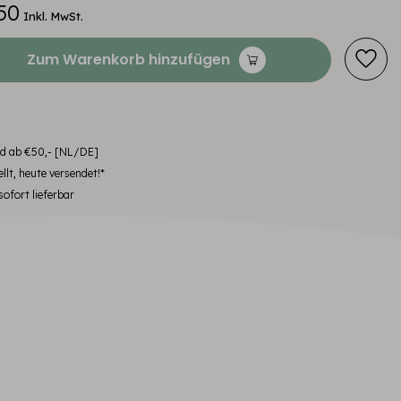
50
Inkl. MwSt.
Zum Warenkorb hinzufügen
nd ab €50,- [NL/DE]
llt, heute versendet!*
ofort lieferbar