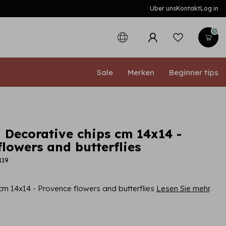
Uber uns
Kontakt
Log in
0
Sale
Merken
Beginner tips
 Decorative chips cm 14x14 -
lowers and butterflies
119
cm 14x14 - Provence flowers and butterflies
Lesen Sie mehr
.