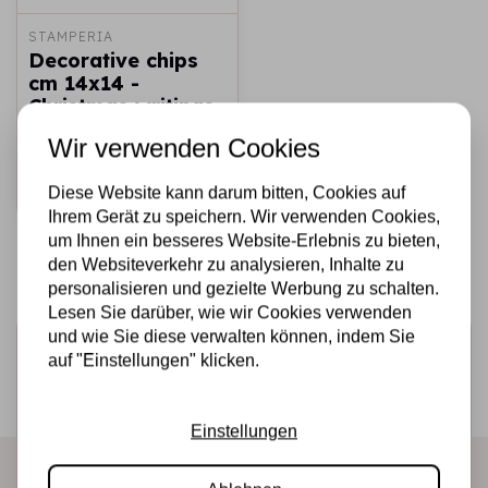
STAMPERIA
Decorative chips
cm 14x14 -
Christmas writings
Wir verwenden Cookies
€2,50
€1,50
Auf Lager
Schnell
Diese Website kann darum bitten, Cookies auf
hinzufügen
Ihrem Gerät zu speichern. Wir verwenden Cookies,
um Ihnen ein besseres Website-Erlebnis zu bieten,
den Websiteverkehr zu analysieren, Inhalte zu
personalisieren und gezielte Werbung zu schalten.
Lesen Sie darüber, wie wir Cookies verwenden
und wie Sie diese verwalten können, indem Sie
Melden Sie sich für den Newsletter an
auf "Einstellungen" klicken.
Erhalten Sie als Erster unsere Aktionen und neuen
Produkte direkt in Ihrem Posteingang!
Einstellungen