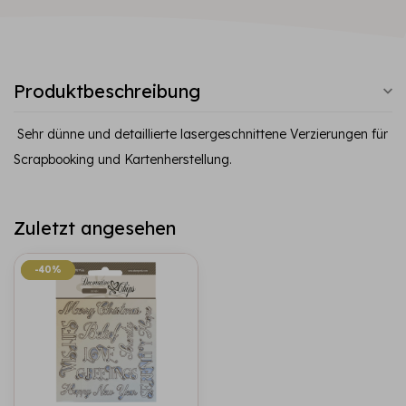
Produktbeschreibung
Sehr dünne und detaillierte lasergeschnittene Verzierungen für
Scrapbooking und Kartenherstellung.
Zuletzt angesehen
-40%
-40%