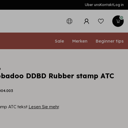
Uber uns
Kontakt
Log in
0
Sale
Merken
Beginner tips
o
obadoo DDBD Rubber stamp ATC
004.003
mp ATC tekst
Lesen Sie mehr
.