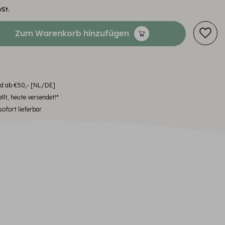
wSt.
Zum Warenkorb hinzufügen
nd ab €50,- [NL/DE]
llt, heute versendet!*
ofort lieferbar