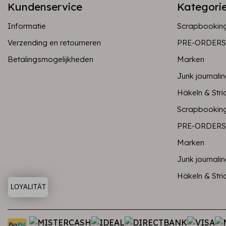
Kundenservice
Kategori
Informatie
Scrapbookin
Verzending en retourneren
PRE-ORDERS
Betalingsmogelijkheden
Marken
Junk journali
Häkeln & Stri
Scrapbookin
PRE-ORDERS
Marken
Junk journali
Häkeln & Stri
LOYALITÄT