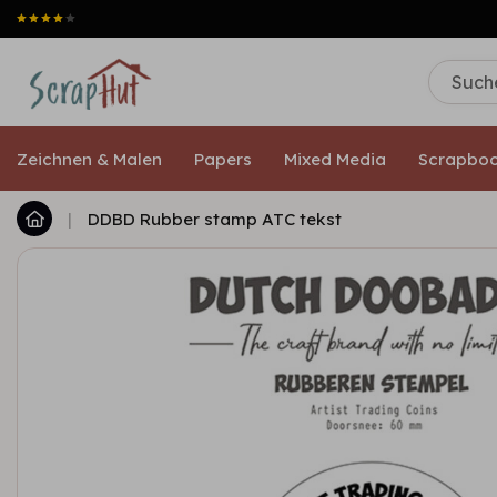
Zeichnen & Malen
Papers
Mixed Media
Scrapboo
|
DDBD Rubber stamp ATC tekst