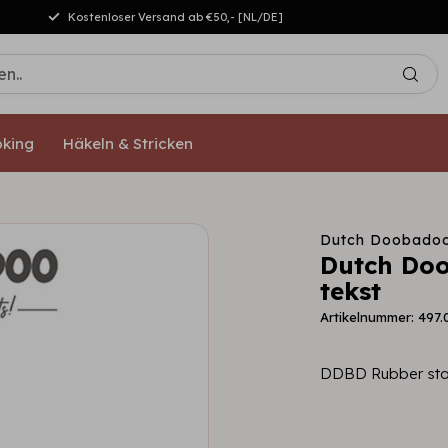
Kostenloser Versand ab €50,- [NL/DE]
king
Häkeln & Stricken
Dutch Doobado
Dutch Do
tekst
Artikelnummer: 497.
DDBD Rubber sta