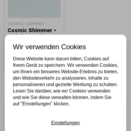
COSMIC SHIMMER
Cosmic Shimmer •
Antieke zandpasta
Delicate blue
Wir verwenden Cookies
€6,25
Auf Lager
Diese Website kann darum bitten, Cookies auf
Schnell
Ihrem Gerät zu speichern. Wir verwenden Cookies,
hinzufügen
um Ihnen ein besseres Website-Erlebnis zu bieten,
den Websiteverkehr zu analysieren, Inhalte zu
personalisieren und gezielte Werbung zu schalten.
Lesen Sie darüber, wie wir Cookies verwenden
und wie Sie diese verwalten können, indem Sie
auf "Einstellungen" klicken.
Melden Sie sich für den Newsletter an
Erhalten Sie als Erster unsere Aktionen und neuen
Einstellungen
Produkte direkt in Ihrem Posteingang!