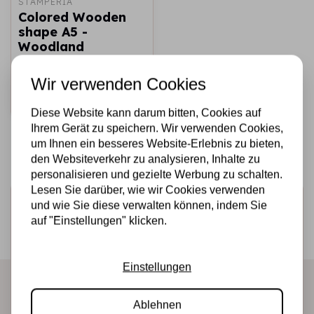
STAMPERIA
Colored Wooden
shape A5 -
Woodland
€7,25
Auf Lager
Wir verwenden Cookies
Schnell
hinzufügen
Diese Website kann darum bitten, Cookies auf
Ihrem Gerät zu speichern. Wir verwenden Cookies,
um Ihnen ein besseres Website-Erlebnis zu bieten,
den Websiteverkehr zu analysieren, Inhalte zu
personalisieren und gezielte Werbung zu schalten.
Lesen Sie darüber, wie wir Cookies verwenden
Melden Sie sich für den Newsletter an
und wie Sie diese verwalten können, indem Sie
auf "Einstellungen" klicken.
Erhalten Sie als Erster unsere Aktionen und neuen
Produkte direkt in Ihrem Posteingang!
Einstellungen
Ablehnen
Abonnieren