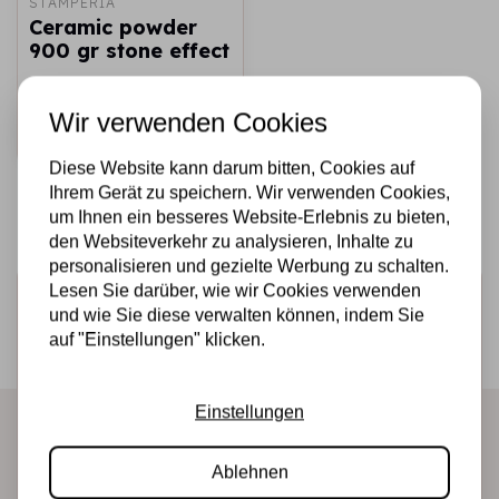
STAMPERIA
Ceramic powder
900 gr stone effect
€8,25
Auf Lager
Wir verwenden Cookies
Schnell
hinzufügen
Diese Website kann darum bitten, Cookies auf
Ihrem Gerät zu speichern. Wir verwenden Cookies,
um Ihnen ein besseres Website-Erlebnis zu bieten,
den Websiteverkehr zu analysieren, Inhalte zu
personalisieren und gezielte Werbung zu schalten.
Lesen Sie darüber, wie wir Cookies verwenden
Melden Sie sich für den Newsletter an
und wie Sie diese verwalten können, indem Sie
Erhalten Sie als Erster unsere Aktionen und neuen
auf "Einstellungen" klicken.
Produkte direkt in Ihrem Posteingang!
Einstellungen
Abonnieren
Ablehnen