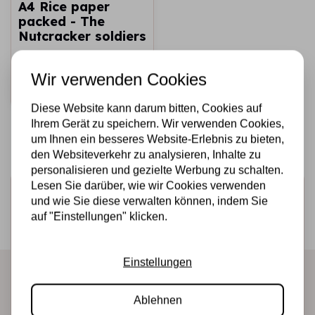
A4 Rice paper
packed - The
Nutcracker soldiers
€2,25
Auf Lager
Wir verwenden Cookies
Schnell
hinzufügen
Diese Website kann darum bitten, Cookies auf
Ihrem Gerät zu speichern. Wir verwenden Cookies,
um Ihnen ein besseres Website-Erlebnis zu bieten,
den Websiteverkehr zu analysieren, Inhalte zu
personalisieren und gezielte Werbung zu schalten.
Lesen Sie darüber, wie wir Cookies verwenden
Melden Sie sich für den Newsletter an
und wie Sie diese verwalten können, indem Sie
Erhalten Sie als Erster unsere Aktionen und neuen
auf "Einstellungen" klicken.
Produkte direkt in Ihrem Posteingang!
Einstellungen
Abonnieren
Ablehnen