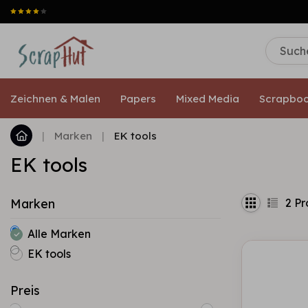
Zeichnen & Malen
Papers
Mixed Media
Scrapboo
|
Marken
|
EK tools
EK tools
2
Pr
Marken
Alle Marken
EK tools
Preis