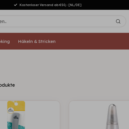
Kostenloser Versand ab €50,- [NL/DE]
king
Häkeln & Stricken
odukte