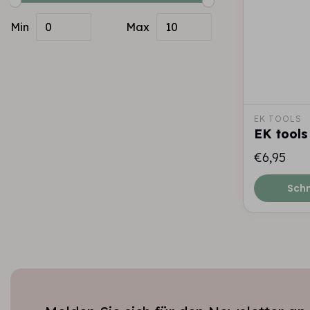
Min
Max
EK TOOLS
EK tools
€6,95
Schn