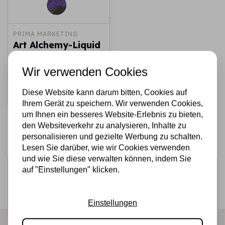
PRIMA MARKETING
Art Alchemy-Liquid
Acrylic Purple - 1
bottle - 30ml / art
Wir verwenden Cookies
paint
Diese Website kann darum bitten, Cookies auf
€6,50
Nicht auf Lager
Ihrem Gerät zu speichern. Wir verwenden Cookies,
um Ihnen ein besseres Website-Erlebnis zu bieten,
den Websiteverkehr zu analysieren, Inhalte zu
personalisieren und gezielte Werbung zu schalten.
Lesen Sie darüber, wie wir Cookies verwenden
und wie Sie diese verwalten können, indem Sie
Melden Sie sich für den Newsletter an
auf "Einstellungen" klicken.
Erhalten Sie als Erster unsere Aktionen und neuen
Produkte direkt in Ihrem Posteingang!
Einstellungen