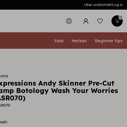
Uber uns
Kontakt
Log in
0
Sale
Merken
Beginner tips
ions
expressions Andy Skinner Pre-Cut
amp Botology Wash Your Worries
ASR070)
SR070
MwSt.