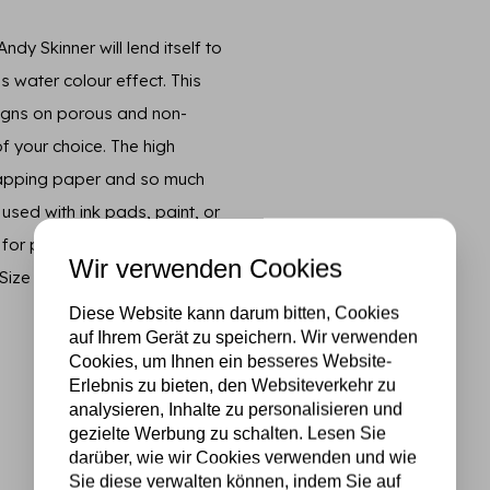
 Skinner will lend itself to
 water colour effect. This
esigns on porous and non-
 your choice. The high
wrapping paper and so much
sed with ink pads, paint, or
for paper, fabric and other
Wir verwenden Cookies
ze approx 4.1 in x 4.1 in
Diese Website kann darum bitten, Cookies
auf Ihrem Gerät zu speichern. Wir verwenden
Cookies, um Ihnen ein besseres Website-
Erlebnis zu bieten, den Websiteverkehr zu
analysieren, Inhalte zu personalisieren und
gezielte Werbung zu schalten. Lesen Sie
darüber, wie wir Cookies verwenden und wie
Sie diese verwalten können, indem Sie auf