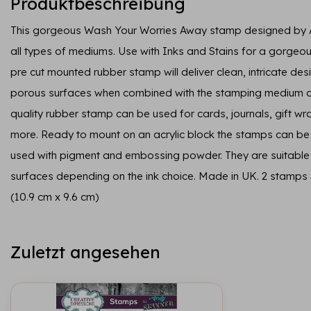
Produktbeschreibung
This gorgeous Wash Your Worries Away stamp designed by Andy
all types of mediums. Use with Inks and Stains for a gorgeous
pre cut mounted rubber stamp will deliver clean, intricate d
porous surfaces when combined with the stamping medium of
quality rubber stamp can be used for cards, journals, gift 
more. Ready to mount on an acrylic block the stamps can be u
used with pigment and embossing powder. They are suitable 
surfaces depending on the ink choice. Made in UK. 2 stamps Si
(10.9 cm x 9.6 cm)
Zuletzt angesehen