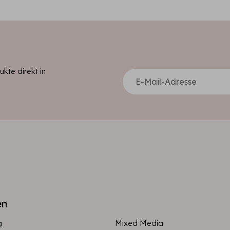
kte direkt in
en
g
Mixed Media