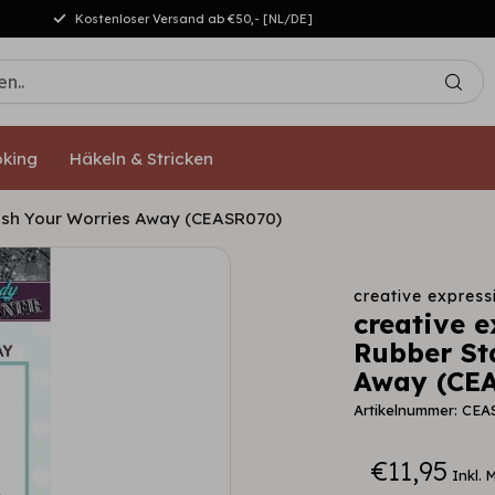
Kostenloser Versand ab €50,- [NL/DE]
king
Häkeln & Stricken
ash Your Worries Away (CEASR070)
creative express
creative 
Rubber St
Away (CE
Artikelnummer: CEA
€11,95
Inkl. 