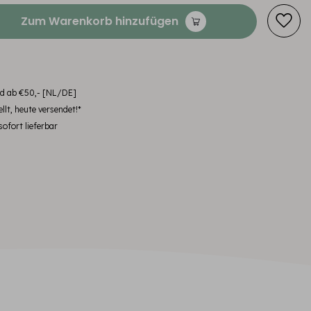
Zum Warenkorb hinzufügen
nd ab €50,- [NL/DE]
llt, heute versendet!*
ofort lieferbar