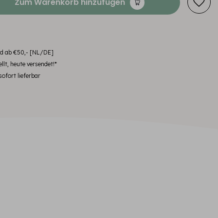
Zum Warenkorb hinzufügen
nd ab €50,- [NL/DE]
llt, heute versendet!*
ofort lieferbar