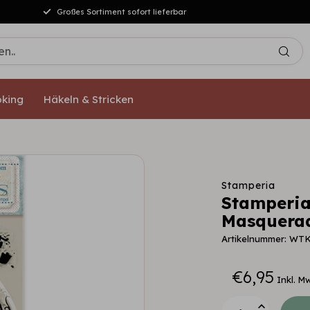
Großes Sortiment sofort lieferbar
king
Häkeln & Stricken
Stamperia
Stamperia
Masquerad
Artikelnummer: WT
€6,95
Inkl. M