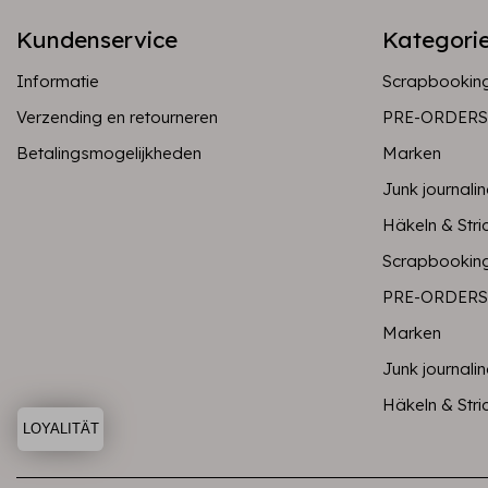
Kundenservice
Kategori
Informatie
Scrapbookin
Verzending en retourneren
PRE-ORDERS
Betalingsmogelijkheden
Marken
Junk journali
Häkeln & Stri
Scrapbookin
PRE-ORDERS
Marken
Junk journali
Häkeln & Stri
LOYALITÄT