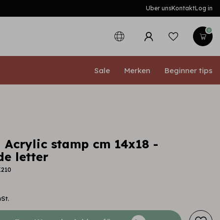
Uber uns
Kontakt
Log in
0
Sale
Merken
Beginner tips
 Acrylic stamp cm 14x18 -
e letter
K210
wSt.