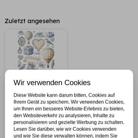
Zuletzt angesehen
Wir verwenden Cookies
STAMPERIA
Diese Website kann darum bitten, Cookies auf
A4 Rice paper
Ihrem Gerät zu speichern. Wir verwenden Cookies,
packed - Timeless
um Ihnen ein besseres Website-Erlebnis zu bieten,
mixed elements
den Websiteverkehr zu analysieren, Inhalte zu
€2,25
Auf Lager
personalisieren und gezielte Werbung zu schalten.
Lesen Sie darüber, wie wir Cookies verwenden
Schnell
und wie Sie diese verwalten können, indem Sie
hinzufügen