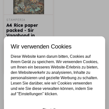
STAMPERIA
A4 Rice paper
packed - Sir
Vagabond in
Fantasy World
mechanical
Wir verwenden Cookies
sunflower
Diese Website kann darum bitten, Cookies auf
€2,25
Auf Lager
Ihrem Gerät zu speichern. Wir verwenden Cookies,
um Ihnen ein besseres Website-Erlebnis zu bieten,
Schnell
hinzufügen
den Websiteverkehr zu analysieren, Inhalte zu
personalisieren und gezielte Werbung zu schalten.
Lesen Sie darüber, wie wir Cookies verwenden
und wie Sie diese verwalten können, indem Sie
auf "Einstellungen" klicken.
Melden Sie sich für den Newsletter an