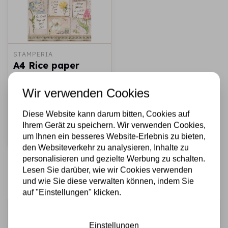
STAMPERIA
A4 Rice paper
packed - Romantic
Garden House
Wir verwenden Cookies
letters and flowers
Diese Website kann darum bitten, Cookies auf
€1,95
Auf Lager
Ihrem Gerät zu speichern. Wir verwenden Cookies,
Schnell
um Ihnen ein besseres Website-Erlebnis zu bieten,
hinzufügen
den Websiteverkehr zu analysieren, Inhalte zu
personalisieren und gezielte Werbung zu schalten.
Lesen Sie darüber, wie wir Cookies verwenden
und wie Sie diese verwalten können, indem Sie
auf "Einstellungen" klicken.
Melden Sie sich für den Newsletter an
Einstellungen