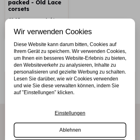
packed - Old Lace
corsets
€2,25
Auf Lager
Wir verwenden Cookies
Schnell
hinzufügen
Diese Website kann darum bitten, Cookies auf
Ihrem Gerät zu speichern. Wir verwenden Cookies,
um Ihnen ein besseres Website-Erlebnis zu bieten,
den Websiteverkehr zu analysieren, Inhalte zu
personalisieren und gezielte Werbung zu schalten.
Melden Sie sich für den Newsletter an
Lesen Sie darüber, wie wir Cookies verwenden
und wie Sie diese verwalten können, indem Sie
Erhalten Sie als Erster unsere Aktionen und neuen
auf "Einstellungen" klicken.
Produkte direkt in Ihrem Posteingang!
Einstellungen
Abonnieren
Ablehnen