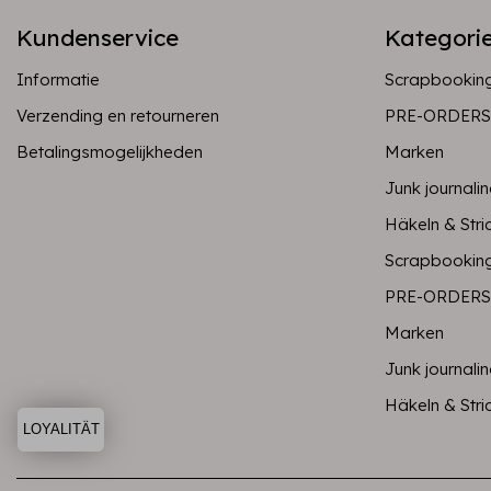
Kundenservice
Kategori
Informatie
Scrapbookin
Verzending en retourneren
PRE-ORDERS
Betalingsmogelijkheden
Marken
Junk journali
Häkeln & Stri
Scrapbookin
PRE-ORDERS
Marken
Junk journali
Häkeln & Stri
LOYALITÄT