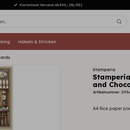
Kostenloser Versand ab €50,- [NL/DE]
king
Häkeln & Stricken
cards
Stamperia
Stamperia
and Choco
Artikelnummer: DFS
A4 Rice paper pa