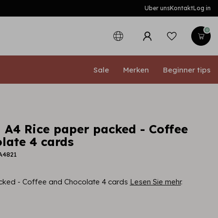
Uber uns
Kontakt
Log in
0
Sale
Merken
Beginner tips
 A4 Rice paper packed - Coffee
late 4 cards
A4821
cked - Coffee and Chocolate 4 cards
Lesen Sie mehr
.