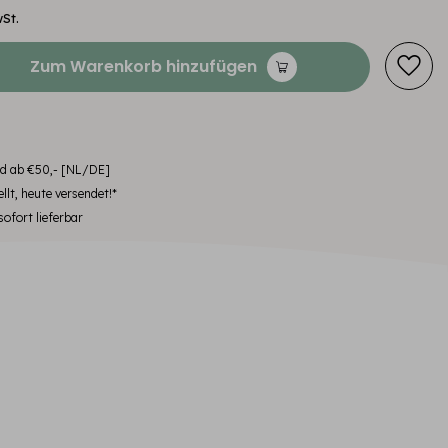
wSt.
Zum Warenkorb hinzufügen
nd ab €50,- [NL/DE]
llt, heute versendet!*
ofort lieferbar