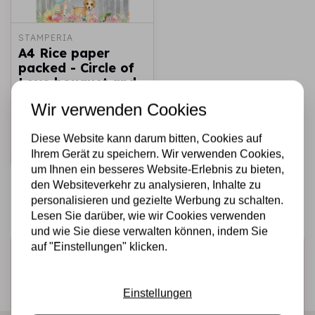
STAMPERIA
A4 Rice paper
packed - Circle of
Love bouquet and
dog
Wir verwenden Cookies
€1,75
Auf Lager
Diese Website kann darum bitten, Cookies auf
Schnell
Ihrem Gerät zu speichern. Wir verwenden Cookies,
hinzufügen
um Ihnen ein besseres Website-Erlebnis zu bieten,
den Websiteverkehr zu analysieren, Inhalte zu
personalisieren und gezielte Werbung zu schalten.
Lesen Sie darüber, wie wir Cookies verwenden
und wie Sie diese verwalten können, indem Sie
auf "Einstellungen" klicken.
Melden Sie sich für den Newsletter an
Erhalten Sie als Erster unsere Aktionen und neuen
Einstellungen
Produkte direkt in Ihrem Posteingang!