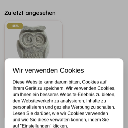
Zuletzt angesehen
-45%
-45%
Wir verwenden Cookies
A1 CREATIVES
Diese Website kann darum bitten, Cookies auf
A1 Creatives
Ihrem Gerät zu speichern. Wir verwenden Cookies,
Concrete 9018
um Ihnen ein besseres Website-Erlebnis zu bieten,
€10,95
€6,00
Auf Lager
den Websiteverkehr zu analysieren, Inhalte zu
personalisieren und gezielte Werbung zu schalten.
Schnell
Lesen Sie darüber, wie wir Cookies verwenden
hinzufügen
und wie Sie diese verwalten können, indem Sie
auf "Einstellungen" klicken.