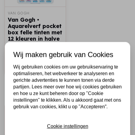
VAN GOGH
Van Gogh •
Aquarelverf pocket
box felle tinten met
12 kleuren in halve
napjes
Wij maken gebruik van Cookies
€26,95
Op voorraad
Wij gebruiken cookies om uw gebruikservaring te
Snel toevoegen
optimaliseren, het webverkeer te analyseren en
gerichte advertenties te kunnen tonen via derde
partijen. Lees meer over hoe wij cookies gebruiken
en hoe u ze kunt beheren door op "Cookie
instellingen" te klikken. Als u akkoord gaat met ons
gebruik van cookies, klikt u op "Accepteren”.
Schrijf je in voor de nieuwsbrief
Ontvang als eerste onze actie en nieuwe producten
Cookie instellingen
direct in je mailbox!