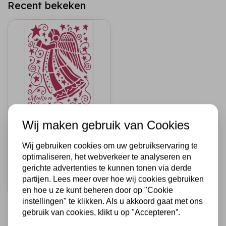
Recent bekeken
STAMPERIA
Wij maken gebruik van Cookies
Stencil D cm. 20x15
Make a wish Angel
Wij gebruiken cookies om uw gebruikservaring te
optimaliseren, het webverkeer te analyseren en
€3,95
Op voorraad
gerichte advertenties te kunnen tonen via derde
partijen. Lees meer over hoe wij cookies gebruiken
Snel toevoegen
en hoe u ze kunt beheren door op "Cookie
instellingen" te klikken. Als u akkoord gaat met ons
gebruik van cookies, klikt u op "Accepteren”.