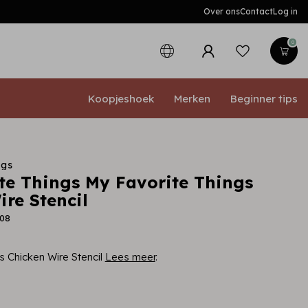
Over ons
Contact
Log in
0
Koopjeshoek
Merken
Beginner tips
ngs
te Things My Favorite Things
re Stencil
208
s Chicken Wire Stencil
Lees meer
.