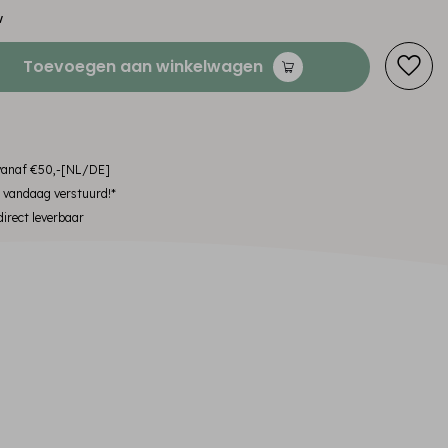
w
Toevoegen aan winkelwagen
 vanaf €50,-[NL/DE]
, vandaag verstuurd!*
irect leverbaar