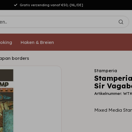
Gratis verzending vanaf €50,-[NL/DE]
oking
Haken & Breien
Japan borders
Stamperia
Stamperia
Sir Vagab
Artikelnummer: WT
Mixed Media Stam