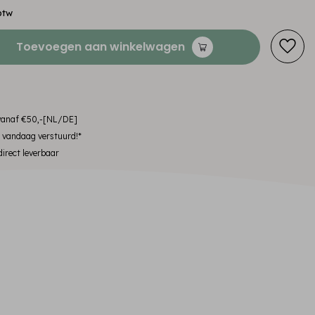
btw
Toevoegen aan winkelwagen
 vanaf €50,-[NL/DE]
, vandaag verstuurd!*
irect leverbaar