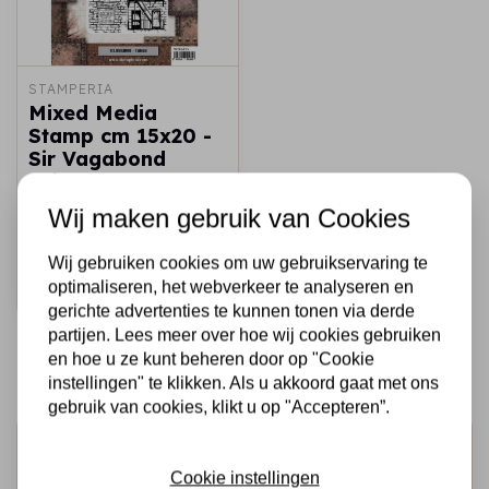
STAMPERIA
Mixed Media
Stamp cm 15x20 -
Sir Vagabond
Aviator New York
building
Wij maken gebruik van Cookies
€13,50
Op voorraad
Wij gebruiken cookies om uw gebruikservaring te
optimaliseren, het webverkeer te analyseren en
Snel toevoegen
gerichte advertenties te kunnen tonen via derde
partijen. Lees meer over hoe wij cookies gebruiken
en hoe u ze kunt beheren door op "Cookie
instellingen" te klikken. Als u akkoord gaat met ons
gebruik van cookies, klikt u op "Accepteren”.
Schrijf je in voor de nieuwsbrief
Cookie instellingen
Ontvang als eerste onze actie en nieuwe producten