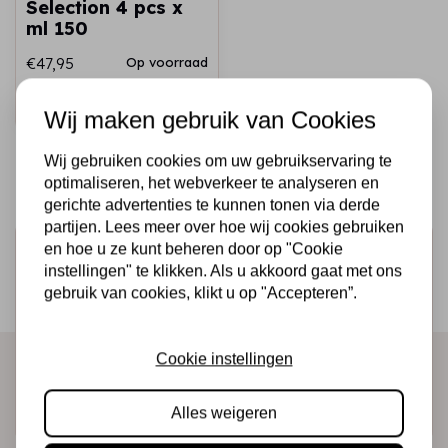
Selection 4 pcs x
ml 150
€47,95
Op voorraad
Snel toevoegen
Wij maken gebruik van Cookies
Wij gebruiken cookies om uw gebruikservaring te
optimaliseren, het webverkeer te analyseren en
gerichte advertenties te kunnen tonen via derde
partijen. Lees meer over hoe wij cookies gebruiken
en hoe u ze kunt beheren door op "Cookie
Schrijf je in voor de nieuwsbrief
instellingen" te klikken. Als u akkoord gaat met ons
Ontvang als eerste onze actie en nieuwe producten
gebruik van cookies, klikt u op "Accepteren”.
direct in je mailbox!
Cookie instellingen
Abonneer
Alles weigeren