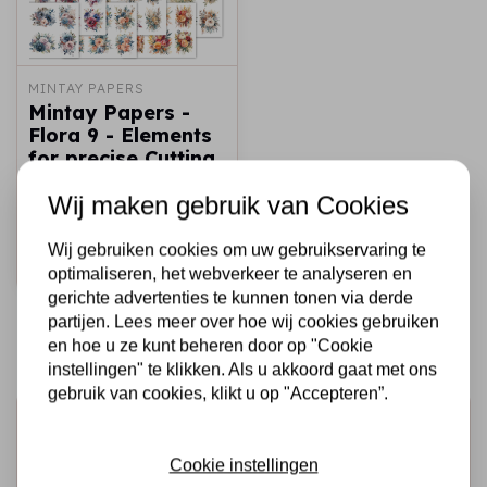
MINTAY PAPERS
Mintay Papers -
Flora 9 - Elements
for precise Cutting
- (6"x8")
Wij maken gebruik van Cookies
€9,95
Op voorraad
Wij gebruiken cookies om uw gebruikservaring te
Snel toevoegen
optimaliseren, het webverkeer te analyseren en
gerichte advertenties te kunnen tonen via derde
partijen. Lees meer over hoe wij cookies gebruiken
en hoe u ze kunt beheren door op "Cookie
instellingen" te klikken. Als u akkoord gaat met ons
gebruik van cookies, klikt u op "Accepteren”.
Schrijf je in voor de nieuwsbrief
Ontvang als eerste onze actie en nieuwe producten
Cookie instellingen