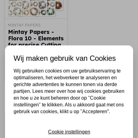
MINTAY PAPERS
Mintay Papers -
Flora 10 - Elements
for precise Cutting
- (6"x8")
Wij maken gebruik van Cookies
€9,95
Op voorraad
Wij gebruiken cookies om uw gebruikservaring te
Snel toevoegen
optimaliseren, het webverkeer te analyseren en
gerichte advertenties te kunnen tonen via derde
partijen. Lees meer over hoe wij cookies gebruiken
en hoe u ze kunt beheren door op "Cookie
instellingen" te klikken. Als u akkoord gaat met ons
gebruik van cookies, klikt u op "Accepteren”.
Schrijf je in voor de nieuwsbrief
Ontvang als eerste onze actie en nieuwe producten
Cookie instellingen