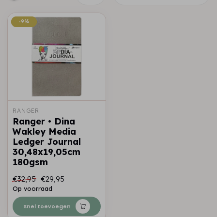
-9%
-9%
RANGER
Ranger • Dina
Wakley Media
Ledger Journal
30,48x19,05cm
180gsm
€32,95
€29,95
Op voorraad
Snel toevoegen