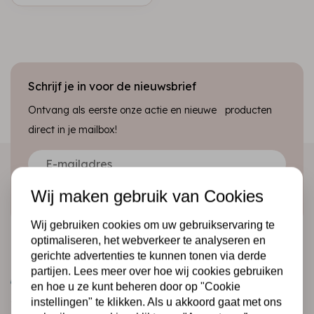
Schrijf je in voor de nieuwsbrief
Ontvang als eerste onze actie en nieuwe producten
direct in je mailbox!
Abonneer
Wij maken gebruik van Cookies
Wij gebruiken cookies om uw gebruikservaring te
optimaliseren, het webverkeer te analyseren en
gerichte advertenties te kunnen tonen via derde
partijen. Lees meer over hoe wij cookies gebruiken
en hoe u ze kunt beheren door op "Cookie
instellingen" te klikken. Als u akkoord gaat met ons