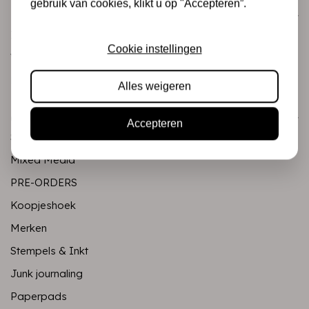
gebruik van cookies, klikt u op "Accepteren”.
Klantenservice
Informatie
Cookie instellingen
Verzending en retourneren
Betalingsmogelijkheden
Alles weigeren
Categorieën
Accepteren
Scrapbooking
Mixed Media
PRE-ORDERS
Koopjeshoek
Merken
Stempels & Inkt
Junk journaling
Paperpads