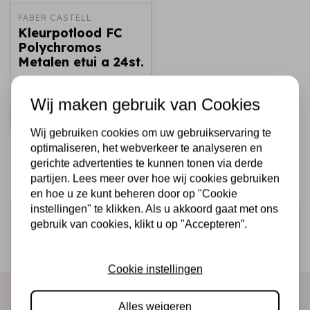
FABER CASTELL
Kleurpotlood FC
Polychromos
Metalen etui a 24st.
€39,95
Op voorraad
Wij maken gebruik van Cookies
Snel toevoegen
Wij gebruiken cookies om uw gebruikservaring te
optimaliseren, het webverkeer te analyseren en
gerichte advertenties te kunnen tonen via derde
partijen. Lees meer over hoe wij cookies gebruiken
en hoe u ze kunt beheren door op "Cookie
instellingen" te klikken. Als u akkoord gaat met ons
Schrijf je in voor de nieuwsbrief
gebruik van cookies, klikt u op "Accepteren”.
Ontvang als eerste onze actie en nieuwe producten
direct in je mailbox!
Cookie instellingen
Alles weigeren