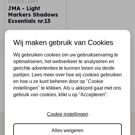
STUDIO LIGHT
JMA - Light
Markers Shadows
Essentials nr.13
€10,95
Op voorraad
Wij maken gebruik van Cookies
Snel toevoegen
Wij gebruiken cookies om uw gebruikservaring te
optimaliseren, het webverkeer te analyseren en
gerichte advertenties te kunnen tonen via derde
partijen. Lees meer over hoe wij cookies gebruiken
en hoe u ze kunt beheren door op "Cookie
Schrijf je in voor de nieuwsbrief
instellingen" te klikken. Als u akkoord gaat met ons
gebruik van cookies, klikt u op "Accepteren”.
Ontvang als eerste onze actie en nieuwe producten
direct in je mailbox!
Cookie instellingen
Alles weigeren
Abonneer