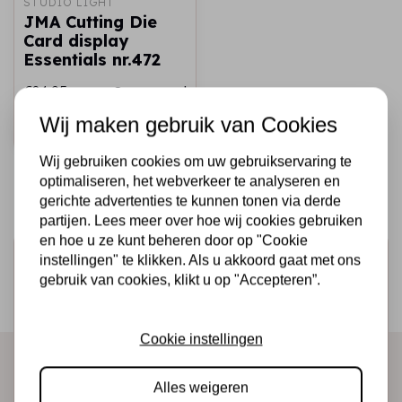
STUDIO LIGHT
JMA Cutting Die
Card display
Essentials nr.472
€24,95
Op voorraad
Wij maken gebruik van Cookies
Snel toevoegen
Wij gebruiken cookies om uw gebruikservaring te
optimaliseren, het webverkeer te analyseren en
gerichte advertenties te kunnen tonen via derde
partijen. Lees meer over hoe wij cookies gebruiken
en hoe u ze kunt beheren door op "Cookie
Schrijf je in voor de nieuwsbrief
instellingen" te klikken. Als u akkoord gaat met ons
gebruik van cookies, klikt u op "Accepteren”.
Ontvang als eerste onze actie en nieuwe producten
direct in je mailbox!
Cookie instellingen
Alles weigeren
Abonneer