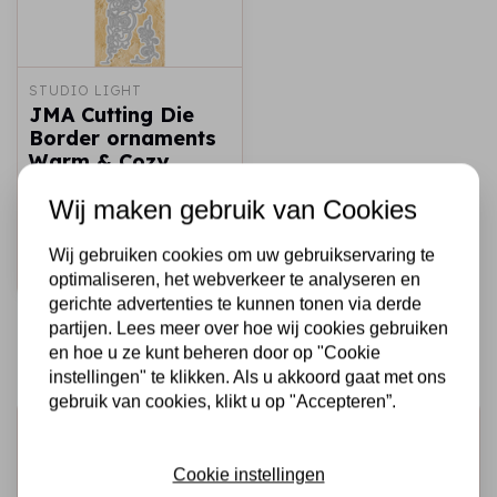
STUDIO LIGHT
JMA Cutting Die
Border ornaments
Warm & Cozy
59x149mm nr.90
Wij maken gebruik van Cookies
€7,95
Op voorraad
Wij gebruiken cookies om uw gebruikservaring te
Snel toevoegen
optimaliseren, het webverkeer te analyseren en
gerichte advertenties te kunnen tonen via derde
partijen. Lees meer over hoe wij cookies gebruiken
en hoe u ze kunt beheren door op "Cookie
instellingen" te klikken. Als u akkoord gaat met ons
gebruik van cookies, klikt u op "Accepteren”.
Schrijf je in voor de nieuwsbrief
Ontvang als eerste onze actie en nieuwe producten
Cookie instellingen