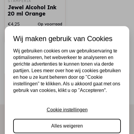
STAMPERIA
Jewel Alcohol Ink
20 ml Orange
€4,25
Op voorraad
Snel toevoegen
Wij maken gebruik van Cookies
Wij gebruiken cookies om uw gebruikservaring te
optimaliseren, het webverkeer te analyseren en
gerichte advertenties te kunnen tonen via derde
partijen. Lees meer over hoe wij cookies gebruiken
en hoe u ze kunt beheren door op "Cookie
Schrijf je in voor de nieuwsbrief
instellingen" te klikken. Als u akkoord gaat met ons
Ontvang als eerste onze actie en nieuwe producten
gebruik van cookies, klikt u op "Accepteren”.
direct in je mailbox!
Cookie instellingen
Abonneer
Alles weigeren