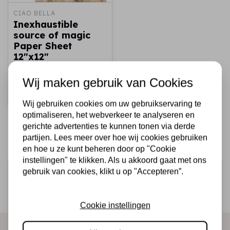
CIAO BELLA
Inexhaustible
source of magic
Paper Sheet
12"x12"
€1,15
€0,70
Op voorraad
Wij maken gebruik van Cookies
Snel toevoegen
Wij gebruiken cookies om uw gebruikservaring te
optimaliseren, het webverkeer te analyseren en
gerichte advertenties te kunnen tonen via derde
partijen. Lees meer over hoe wij cookies gebruiken
en hoe u ze kunt beheren door op "Cookie
instellingen" te klikken. Als u akkoord gaat met ons
Schrijf je in voor de nieuwsbrief
gebruik van cookies, klikt u op "Accepteren”.
Ontvang als eerste onze actie en nieuwe producten
direct in je mailbox!
Cookie instellingen