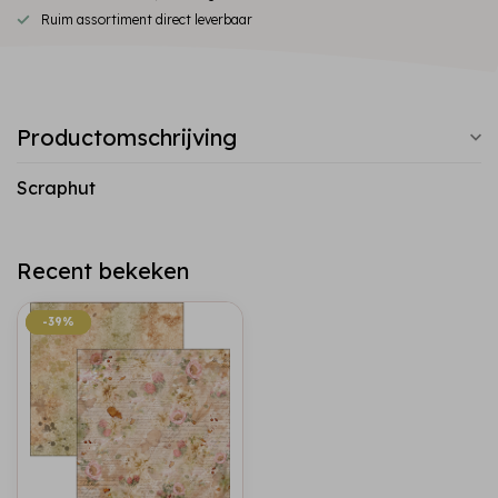
Ruim assortiment direct leverbaar
Productomschrijving
Scraphut
Recent bekeken
-39%
-39%