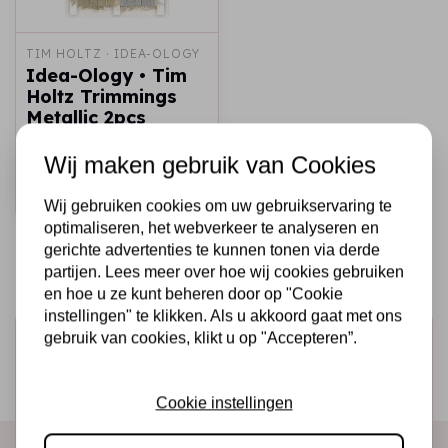
TIM HOLTZ · IDEA-OLOGY
Idea-Ology • Tim
Holtz Trimmings
Metallic 2pcs
€5,50
Op voorraad
Wij maken gebruik van Cookies
Snel toevoegen
Wij gebruiken cookies om uw gebruikservaring te
optimaliseren, het webverkeer te analyseren en
gerichte advertenties te kunnen tonen via derde
partijen. Lees meer over hoe wij cookies gebruiken
en hoe u ze kunt beheren door op "Cookie
instellingen" te klikken. Als u akkoord gaat met ons
gebruik van cookies, klikt u op "Accepteren”.
Schrijf je in voor de nieuwsbrief
Ontvang als eerste onze actie en nieuwe producten
direct in je mailbox!
Cookie instellingen