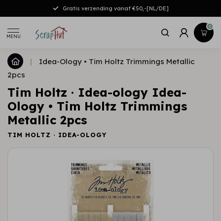
Gratis verzending vanaf €50,-[NL/DE]
0
MENU
|
Idea-Ology • Tim Holtz Trimmings Metallic
2pcs
Tim Holtz · Idea-ology Idea-
Ology • Tim Holtz Trimmings
Metallic 2pcs
TIM HOLTZ · IDEA-OLOGY