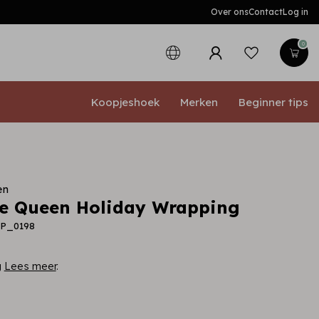
Over ons
Contact
Log in
0
Koopjeshoek
Merken
Beginner tips
en
e Queen Holiday Wrapping
RP_0198
g
Lees meer
.