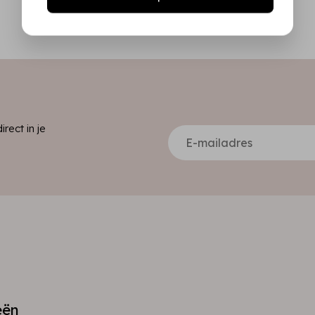
ect in je
eën