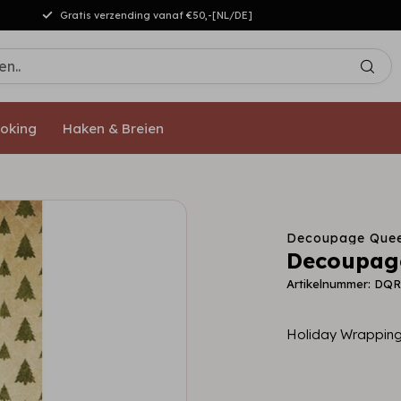
Gratis verzending vanaf €50,-[NL/DE]
oking
Haken & Breien
Decoupage Que
Decoupag
Artikelnummer: DQ
Holiday Wrappin