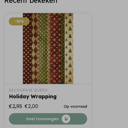
Recent bekeken
-32%
-32%
DECOUPAGE QUEEN
Holiday Wrapping
€2,95
€2,00
Op voorraad
Snel toevoegen