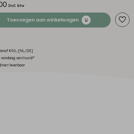
00
Incl. btw
Toevoegen aan winkelwagen
 vanaf €50,-[NL/DE]
, vandaag verstuurd!*
irect leverbaar