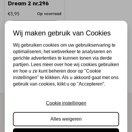
Dream 2 nr.296
€3,95
Op voorraad
Snel toevoegen
Wij maken gebruik van Cookies
Wij gebruiken cookies om uw gebruikservaring te
optimaliseren, het webverkeer te analyseren en
gerichte advertenties te kunnen tonen via derde
partijen. Lees meer over hoe wij cookies gebruiken
Schrijf je in voor de nieuwsbrief
en hoe u ze kunt beheren door op "Cookie
instellingen" te klikken. Als u akkoord gaat met ons
Ontvang als eerste onze actie en nieuwe producten
gebruik van cookies, klikt u op "Accepteren”.
direct in je mailbox!
Cookie instellingen
Abonneer
Alles weigeren