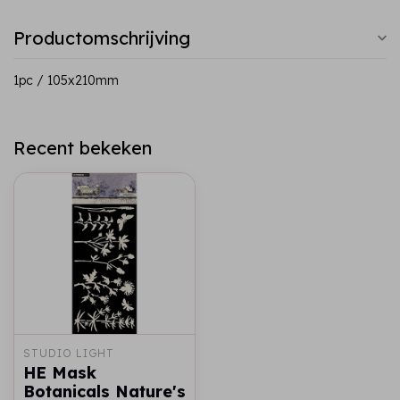
Productomschrijving
1pc / 105x210mm
Recent bekeken
STUDIO LIGHT
HE Mask
Botanicals Nature's