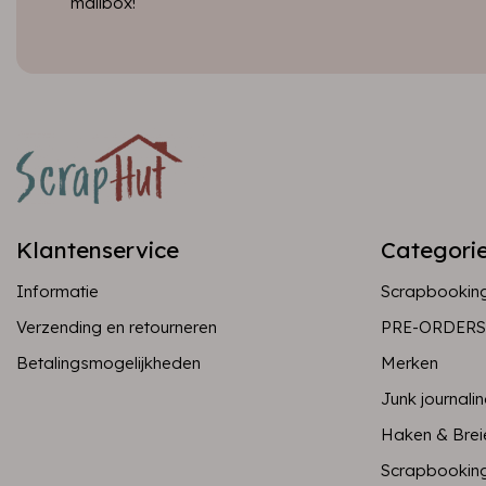
mailbox!
Klantenservice
Categori
Informatie
Scrapbookin
Verzending en retourneren
PRE-ORDERS
Betalingsmogelijkheden
Merken
Junk journali
Haken & Brei
Scrapbookin