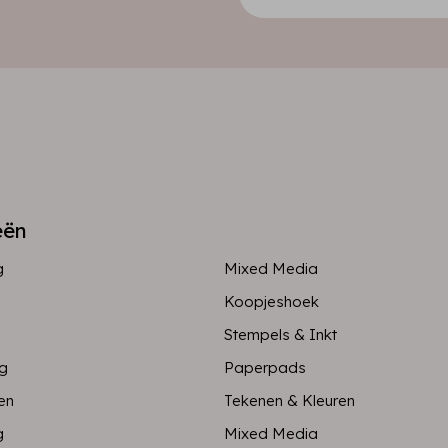
eën
g
Mixed Media
Koopjeshoek
Stempels & Inkt
ng
Paperpads
en
Tekenen & Kleuren
g
Mixed Media