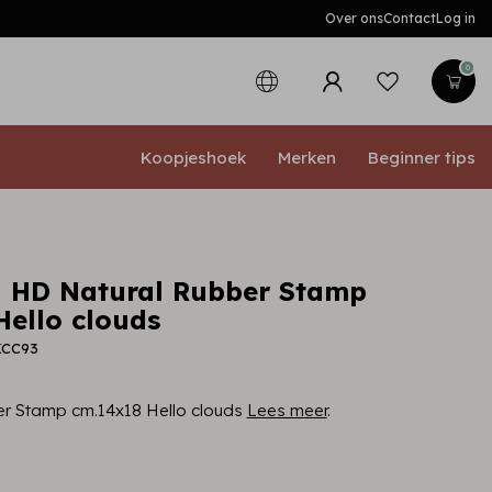
Over ons
Contact
Log in
0
Koopjeshoek
Merken
Beginner tips
 HD Natural Rubber Stamp
Hello clouds
KCC93
r Stamp cm.14x18 Hello clouds
Lees meer
.