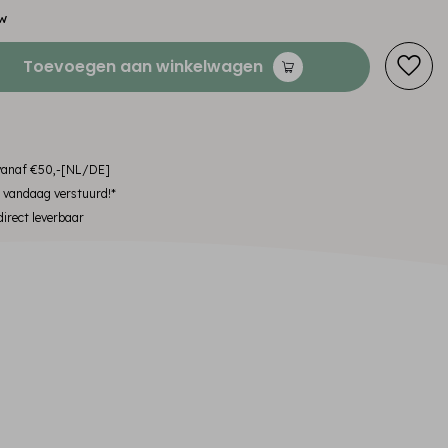
tw
Toevoegen aan winkelwagen
 vanaf €50,-[NL/DE]
, vandaag verstuurd!*
irect leverbaar