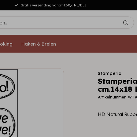
Gratis verzending vanaf €50,-[NL/DE]
oking
Haken & Breien
Stamperia
Stamperia
cm.14x18 
Artikelnummer: WT
HD Natural Rubbe