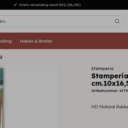
Gratis verzending vanaf €50,-[NL/DE]
oking
Haken & Breien
g
Stamperia
Stamperia
cm.10x16,
Artikelnummer: WT
HD Natural Rubb