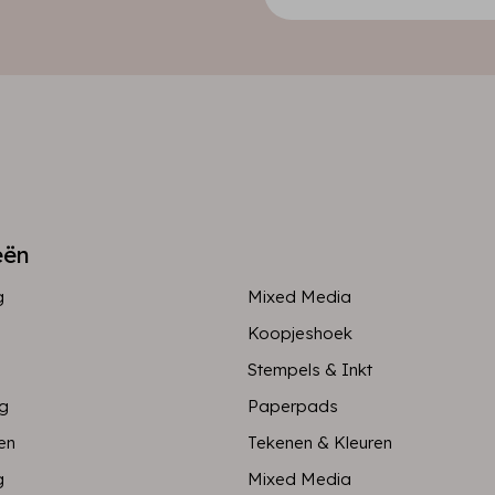
eën
g
Mixed Media
Koopjeshoek
Stempels & Inkt
ng
Paperpads
en
Tekenen & Kleuren
g
Mixed Media