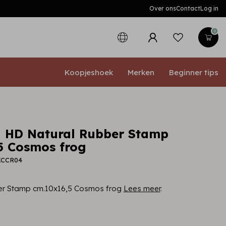
Over ons
Contact
Log in
0
Koopjeshoek
Merken
Beginner tips
 HD Natural Rubber Stamp
5 Cosmos frog
KCCR04
er Stamp cm.10x16,5 Cosmos frog
Lees meer
.