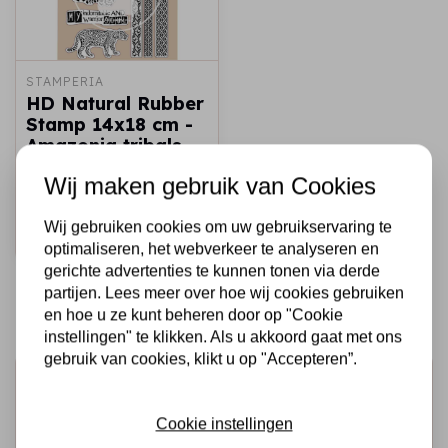
STAMPERIA
HD Natural Rubber
Stamp 14x18 cm -
Amazonia tribals
€10,50
€6,00
Wij maken gebruik van Cookies
Op voorraad
Wij gebruiken cookies om uw gebruikservaring te
Snel toevoegen
optimaliseren, het webverkeer te analyseren en
gerichte advertenties te kunnen tonen via derde
partijen. Lees meer over hoe wij cookies gebruiken
en hoe u ze kunt beheren door op "Cookie
instellingen" te klikken. Als u akkoord gaat met ons
gebruik van cookies, klikt u op "Accepteren”.
Schrijf je in voor de nieuwsbrief
Ontvang als eerste onze actie en nieuwe producten
Cookie instellingen
direct in je mailbox!