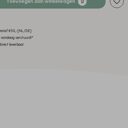
Toevoegen aan winkelwagen
 vanaf €50,-[NL/DE]
, vandaag verstuurd!*
irect leverbaar