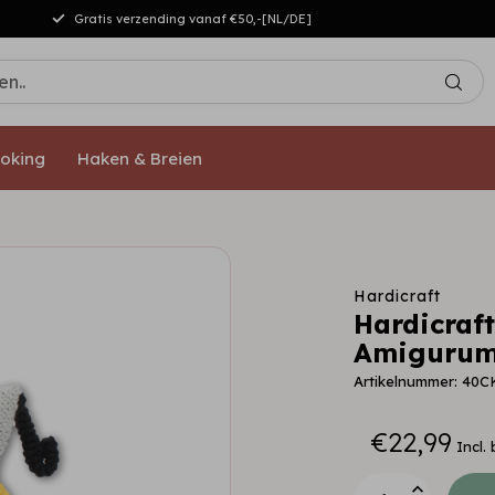
Gratis verzending vanaf €50,-[NL/DE]
oking
Haken & Breien
Hardicraft
Hardicraf
Amigurumi
Artikelnummer: 40C
€22,99
Incl.