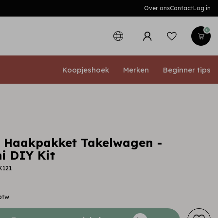
Over ons
Contact
Log in
0
Koopjeshoek
Merken
Beginner tips
t Haakpakket Takelwagen -
 DIY Kit
K121
 btw