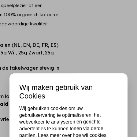
 speelplezier of een
van 100% organisch katoen is
hoogwaardige kwaliteit.
talen (NL, EN, DE, FR, ES).
5g Wit, 25g Zwart, 25g
m de takelwagen stevig in
Wij maken gebruik van
Cookies
m lang.
ald 2,5 mm
(let op: deze is
Wij gebruiken cookies om uw
gebruikservaring te optimaliseren, het
riendelijk en strak
webverkeer te analyseren en gerichte
advertenties te kunnen tonen via derde
partijen. Lees meer over hoe wij cookies