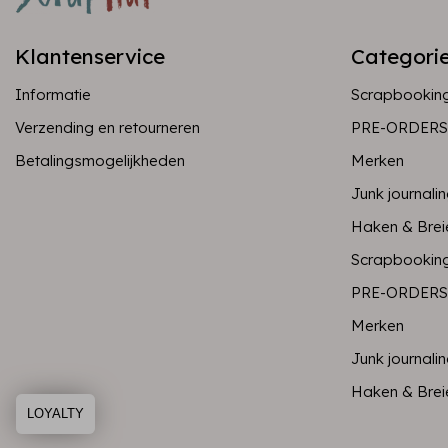
Klantenservice
Categori
Informatie
Scrapbookin
Verzending en retourneren
PRE-ORDERS
Betalingsmogelijkheden
Merken
Junk journali
Haken & Brei
Scrapbookin
PRE-ORDERS
Merken
Junk journali
Haken & Brei
LOYALTY