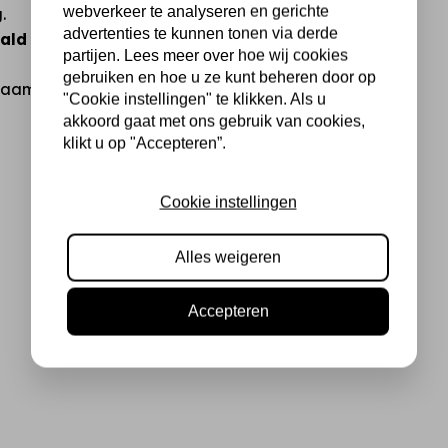
webverkeer te analyseren en gerichte
.
advertenties te kunnen tonen via derde
ald 2,5 mm
(let op: deze is
partijen. Lees meer over hoe wij cookies
gebruiken en hoe u ze kunt beheren door op
am en veilig resultaat.
"Cookie instellingen" te klikken. Als u
akkoord gaat met ons gebruik van cookies,
klikt u op "Accepteren”.
Cookie instellingen
Alles weigeren
Accepteren