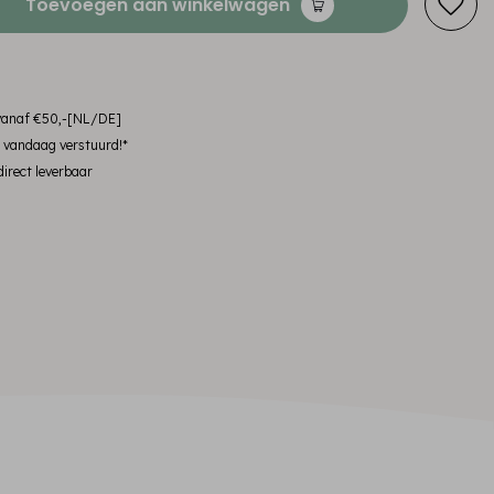
Toevoegen aan winkelwagen
 vanaf €50,-[NL/DE]
, vandaag verstuurd!*
irect leverbaar