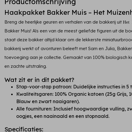
Productomschrijving
Haakpakket Bakker Muis – Het Muizenh
Breng de heerlijke geuren en verhalen van de bakkerij uit
Het 
Bakker Muis! Als een van de meest geliefde figuren uit de 
staat deze bakker altijd klaar om de lekkerste miniatuurbroodje
bakkerij werkt of avonturen beleeft met Sam en Julia, Bakke
toevoeging aan je collectie. Gemaakt van 100% biologisch k
en zachte uitstraling.
Wat zit er in dit pakket?
Stap-voor-stap patroon: Duidelijke instructies in 5 
Kwaliteitsgaren: 100% Organic katoen (25g Grijs, 1
Blauw en zwart naaigaren).
Alle fournituren: Inclusief hoogwaardige vulling, z
oogjes, een naainaald en een stopnaald.
Specificaties: