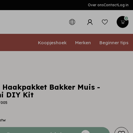
Over ons
Contact
Log in
0
Koopjeshoek
Merken
Beginner tips
t Haakpakket Bakker Muis -
 DIY Kit
J005
 btw