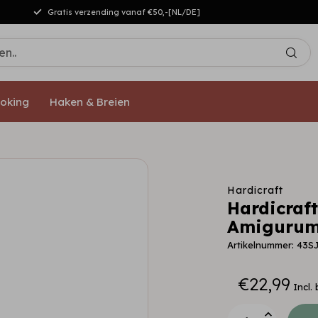
Gratis verzending vanaf €50,-[NL/DE]
oking
Haken & Breien
Hardicraft
Hardicraf
Amigurumi
Artikelnummer: 43S
€22,99
Incl.