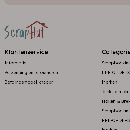
Klantenservice
Categori
Informatie
Scrapbookin
Verzending en retourneren
PRE-ORDERS
Betalingsmogelijkheden
Merken
Junk journali
Haken & Brei
Scrapbookin
PRE-ORDERS
Merken