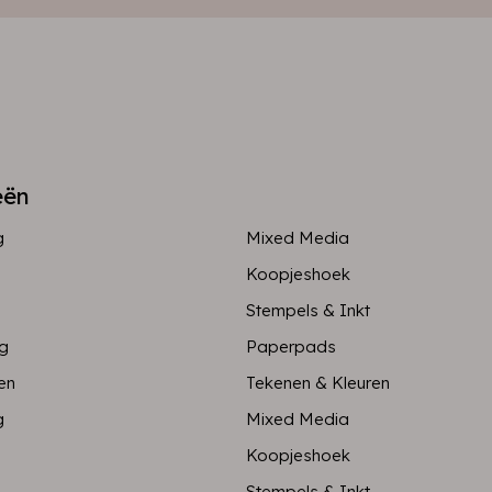
eën
g
Mixed Media
Koopjeshoek
Stempels & Inkt
ng
Paperpads
en
Tekenen & Kleuren
g
Mixed Media
Koopjeshoek
Stempels & Inkt