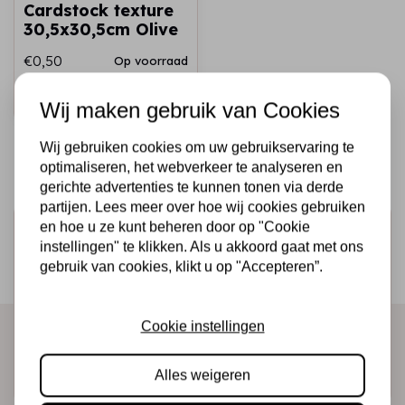
Cardstock texture
30,5x30,5cm Olive
€0,50
Op voorraad
Snel toevoegen
Wij maken gebruik van Cookies
Wij gebruiken cookies om uw gebruikservaring te
optimaliseren, het webverkeer te analyseren en
gerichte advertenties te kunnen tonen via derde
partijen. Lees meer over hoe wij cookies gebruiken
en hoe u ze kunt beheren door op "Cookie
Schrijf je in voor de nieuwsbrief
instellingen" te klikken. Als u akkoord gaat met ons
Ontvang als eerste onze actie en nieuwe producten
gebruik van cookies, klikt u op "Accepteren”.
direct in je mailbox!
Cookie instellingen
Abonneer
Alles weigeren