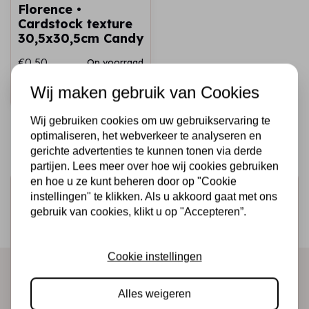
Florence •
Cardstock texture
30,5x30,5cm Candy
€0,50
Op voorraad
Wij maken gebruik van Cookies
Snel toevoegen
Wij gebruiken cookies om uw gebruikservaring te
optimaliseren, het webverkeer te analyseren en
gerichte advertenties te kunnen tonen via derde
partijen. Lees meer over hoe wij cookies gebruiken
en hoe u ze kunt beheren door op "Cookie
Schrijf je in voor de nieuwsbrief
instellingen" te klikken. Als u akkoord gaat met ons
gebruik van cookies, klikt u op "Accepteren”.
Ontvang als eerste onze actie en nieuwe producten
direct in je mailbox!
Cookie instellingen
Alles weigeren
Abonneer