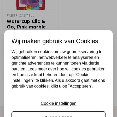
FABER CASTELL
Watercup Clic &
Go, Pink marble
€4,75
Op voorraad
Wij maken gebruik van Cookies
Snel toevoegen
Wij gebruiken cookies om uw gebruikservaring te
optimaliseren, het webverkeer te analyseren en
gerichte advertenties te kunnen tonen via derde
partijen. Lees meer over hoe wij cookies gebruiken
en hoe u ze kunt beheren door op "Cookie
instellingen" te klikken. Als u akkoord gaat met ons
Schrijf je in voor de nieuwsbrief
gebruik van cookies, klikt u op "Accepteren”.
Ontvang als eerste onze actie en nieuwe producten
direct in je mailbox!
Cookie instellingen