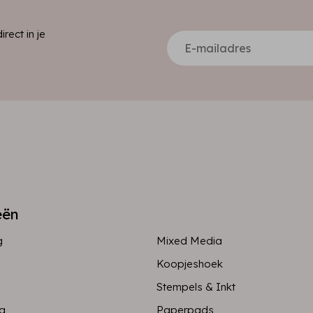
ect in je
eën
g
Mixed Media
Koopjeshoek
Stempels & Inkt
ng
Paperpads