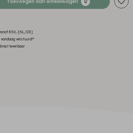
Toevoegen aan winkelwagen
 vanaf €50,-[NL/DE]
, vandaag verstuurd!*
irect leverbaar