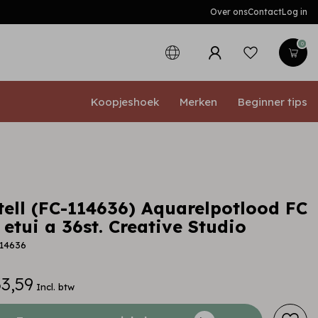
Over ons
Contact
Log in
0
Koopjeshoek
Merken
Beginner tips
tell (FC-114636) Aquarelpotlood FC
etui a 36st. Creative Studio
114636
3,59
Incl. btw