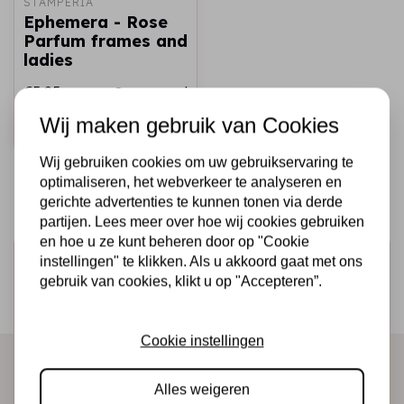
STAMPERIA
Ephemera - Rose
Parfum frames and
ladies
€5,95
Op voorraad
Wij maken gebruik van Cookies
Snel toevoegen
Wij gebruiken cookies om uw gebruikservaring te
optimaliseren, het webverkeer te analyseren en
gerichte advertenties te kunnen tonen via derde
partijen. Lees meer over hoe wij cookies gebruiken
en hoe u ze kunt beheren door op "Cookie
Schrijf je in voor de nieuwsbrief
instellingen" te klikken. Als u akkoord gaat met ons
gebruik van cookies, klikt u op "Accepteren”.
Ontvang als eerste onze actie en nieuwe producten
direct in je mailbox!
Cookie instellingen
Alles weigeren
Abonneer