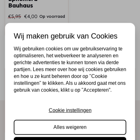
Bauhaus
€5,95
€4,00
Op voorraad
Snel toevoegen
Wij maken gebruik van Cookies
Wij gebruiken cookies om uw gebruikservaring te
optimaliseren, het webverkeer te analyseren en
gerichte advertenties te kunnen tonen via derde
partijen. Lees meer over hoe wij cookies gebruiken
Schrijf je in voor de nieuwsbrief
en hoe u ze kunt beheren door op "Cookie
instellingen" te klikken. Als u akkoord gaat met ons
Ontvang als eerste onze actie en nieuwe producten
gebruik van cookies, klikt u op "Accepteren”.
direct in je mailbox!
Cookie instellingen
Abonneer
Alles weigeren