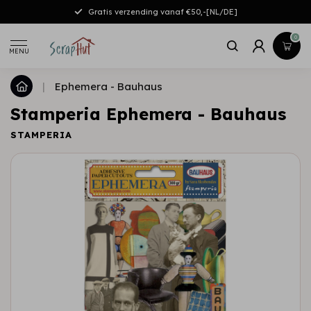
Gratis verzending vanaf €50,-[NL/DE]
0
MENU
|
Ephemera - Bauhaus
Stamperia Ephemera - Bauhaus
STAMPERIA