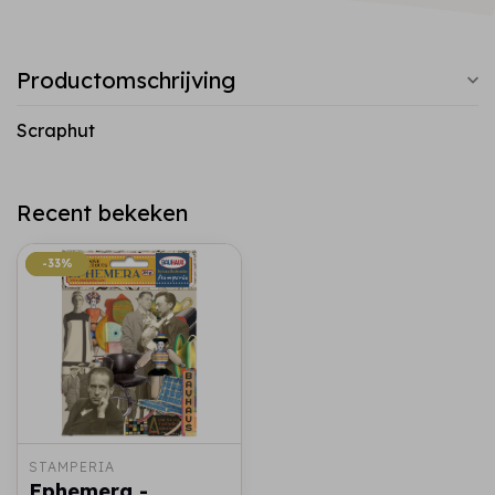
Productomschrijving
Scraphut
Recent bekeken
-33%
-33%
STAMPERIA
Ephemera -