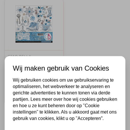
CIAO BELLA
ELEGANCE OF
Wij maken gebruik van Cookies
BLUE FUSSY CUT
PAD 6"X6" 24/PKG
Wij gebruiken cookies om uw gebruikservaring te
€6,25
Op voorraad
optimaliseren, het webverkeer te analyseren en
gerichte advertenties te kunnen tonen via derde
Snel toevoegen
partijen. Lees meer over hoe wij cookies gebruiken
en hoe u ze kunt beheren door op "Cookie
instellingen" te klikken. Als u akkoord gaat met ons
gebruik van cookies, klikt u op "Accepteren”.